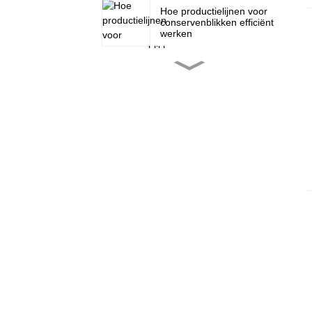
Hoe productielijnen voor
conservenblikken efficiënt
werken
Hoe doseermachines voor
vloeibare stikstof de
houdbaarheid verlengen
Hoe doseermachines voor
vloeibare stikstof de
verpakkingsefficiëntie
verbeteren
Wat zijn de belangrijkste
kenmerken van een
automatische
hogesnelheidsnaaimachine?
Wat is een doseermachine
voor vloeibare stikstof?