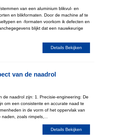
t afstemmen van een aluminium blikvul- en
orten en blikformaten. Door de machine af te
seltypen en -formaten voorkom ik defecten en
 branchegegevens blijkt dat een nauwkeurige
Details Bekijken
pect van de naadrol
 de naadrol zijn: 1. Precisie-engineering: De
jn om een ​​consistente en accurate naad te
menheden in de vorm of het oppervlak van
 naden, zoals rimpels,...
Details Bekijken