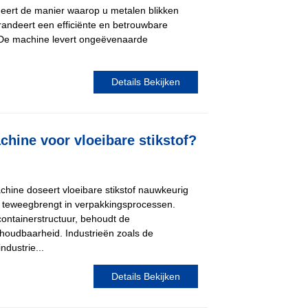
eert de manier waarop u metalen blikken
randeert een efficiënte en betrouwbare
 De machine levert ongeëvenaarde
Details Bekijken
hine voor vloeibare stikstof?
chine doseert vloeibare stikstof nauwkeurig
ie teweegbrengt in verpakkingsprocessen.
containerstructuur, behoudt de
 houdbaarheid. Industrieën zoals de
dustrie...
Details Bekijken