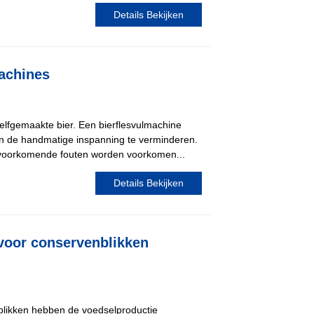
Details Bekijken
machines
elfgemaakte bier. Een bierflesvulmachine
en de handmatige inspanning te verminderen.
elvoorkomende fouten worden voorkomen...
Details Bekijken
 voor conservenblikken
nblikken hebben de voedselproductie