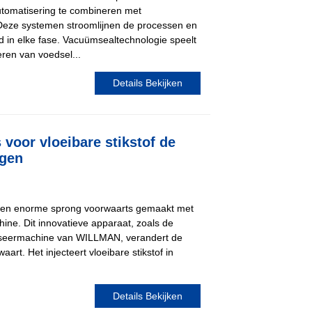
utomatisering te combineren met
Deze systemen stroomlijnen de processen en
d in elke fase. Vacuümsealtechnologie speelt
eren van voedsel...
Details Bekijken
voor vloeibare stikstof de
ngen
 een enorme sprong voorwaarts gemaakt met
ine. Dit innovatieve apparaat, zoals de
doseermachine van WILLMAN, verandert de
rt. Het injecteert vloeibare stikstof in
Details Bekijken