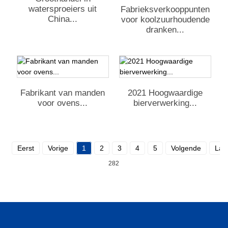
watersproeiers uit
Fabrieksverkooppunten
China...
voor koolzuurhoudende
dranken...
Fabrikant van manden
2021 Hoogwaardige
voor ovens...
bierverwerking...
Eerst
Vorige
1
2
3
4
5
Volgende
Laat
282