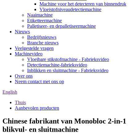
Machine voor het detecteren van binnendruk
Vloeistofniveaudetectiemachine
Naaimachine
Etiketteermachine
Palletiseer- en depalletiseermachine
Nieuws
Bedrijfsnieuws
Branche nieuws
Veelgestelde vragen
Machinevideo
Vloeibare stikstofmachine - Fabrieksvideo
Detectiemachine-fabrieksvideo
Inblikken en sluitmachine - Fabrieksvideo
Over ons
Neem contact met ons op
English
Thuis
Aanbevolen producten
Chinese fabrikant van Monobloc 2-in-1
blikvul- en sluitmachine