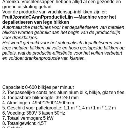
Amerika. Vruchtensappen hebben altijd al een gezonde en
groene uitstraling gehad.
Voor de productie van vruchtensap-inblikken zijn er:
F
ruit
J
zonde
C
Ann
P
productie
Lijn —
Machine voor het
depalletiseren van lege blikken
Automatische machines voor het depalletiseren van metalen
blikken worden gebruikt aan het begin van de productielijn
voor drankblikjes.
Het wordt gebruikt voor het automatisch depalletiseren van
lege metalen blikken uit volle en hoog gestapelde blikken op
pallets, wat de productie-efficiëntie voor het vullen verbetert
en voldoet
drankenproductie van klanten.
Capaciteit: 0-600 blikjes per minuut
2. Toepasselijke container: aluminium blik, blikje, glazen fles
3. Toepasbare blikhoogte: 39-240 mm
4. Afmetingen: 4950*2500*4500mm
5. Geschikt voor palletgrootte: 1,1 m * 1,4 m / 1 m * 1,2 m
6. Voeding: 380V 3 fasen 50Hz
7. Totaal vermogen: 5 kW
8. Totaalgewicht: 4,5T