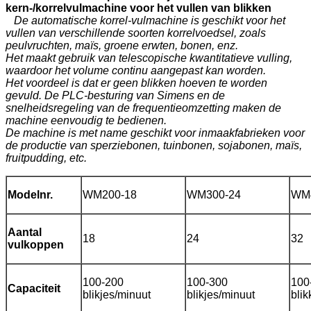
kern-/korrelvulmachine voor het vullen van blikken
De automatische korrel-vulmachine is geschikt voor het
vullen van verschillende soorten korrelvoedsel, zoals
peulvruchten, maïs, groene erwten, bonen, enz.
Het maakt gebruik van telescopische kwantitatieve vulling,
waardoor het volume continu aangepast kan worden.
Het voordeel is dat er geen blikken hoeven te worden
gevuld. De PLC-besturing van Simens en de
snelheidsregeling van de frequentieomzetting maken de
machine eenvoudig te bedienen.
De machine is met name geschikt voor inmaakfabrieken voor
de productie van sperziebonen, tuinbonen, sojabonen, maïs,
fruitpudding, etc.
Modelnr.
WM200-18
WM300-24
WM
Aantal
18
24
32
vulkoppen
100-200
100-300
100
Capaciteit
blikjes/minuut
blikjes/minuut
bli