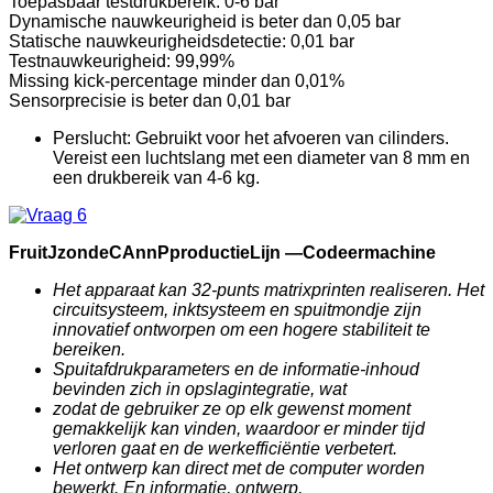
Toepasbaar testdrukbereik: 0-6 bar
Dynamische nauwkeurigheid is beter dan 0,05 bar
Statische nauwkeurigheidsdetectie: 0,01 bar
Testnauwkeurigheid: 99,99%
Missing kick-percentage minder dan 0,01%
Sensorprecisie is beter dan 0,01 bar
Perslucht: Gebruikt voor het afvoeren van cilinders.
Vereist een luchtslang met een diameter van 8 mm en
een drukbereik van 4-6 kg.
F
ruit
J
zonde
C
Ann
P
productie
Lijn —
Codeermachine
Het apparaat kan 32-punts matrixprinten realiseren. Het
circuitsysteem, inktsysteem en spuitmondje zijn
innovatief ontworpen om een ​​hogere stabiliteit te
bereiken.
Spuitafdrukparameters en de informatie-inhoud
bevinden zich in opslagintegratie, wat
zodat de gebruiker ze op elk gewenst moment
gemakkelijk kan vinden, waardoor er minder tijd
verloren gaat en de werkefficiëntie verbetert.
Het ontwerp kan direct met de computer worden
bewerkt. En informatie, ontwerp,