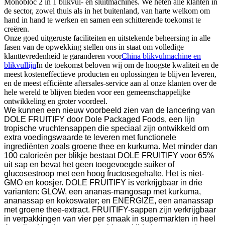
Monobloc 2 in 1 blikvul- en sluitmachines. We heten alle klanten in
de sector, zowel thuis als in het buitenland, van harte welkom om
hand in hand te werken en samen een schitterende toekomst te
creëren.
Onze goed uitgeruste faciliteiten en uitstekende beheersing in alle
fasen van de opwekking stellen ons in staat om volledige
klanttevredenheid te garanderen voor
China blikvulmachine en
blikvullijn
In de toekomst beloven wij om de hoogste kwaliteit en de
meest kosteneffectieve producten en oplossingen te blijven leveren,
en de meest efficiënte aftersales-service aan al onze klanten over de
hele wereld te blijven bieden voor een gemeenschappelijke
ontwikkeling en groter voordeel.
We kunnen een nieuw voorbeeld zien van de lancering van
DOLE FRUITIFY door Dole Packaged Foods, een lijn
tropische vruchtensappen die speciaal zijn ontwikkeld om
extra voedingswaarde te leveren met functionele
ingrediënten zoals groene thee en kurkuma. Met minder dan
100 calorieën per blikje bestaat DOLE FRUITIFY voor 65%
uit sap en bevat het geen toegevoegde suiker of
glucosestroop met een hoog fructosegehalte. Het is niet-
GMO en koosjer. DOLE FRUITIFY is verkrijgbaar in drie
varianten: GLOW, een ananas-mangosap met kurkuma,
ananassap en kokoswater; en ENERGIZE, een ananassap
met groene thee-extract. FRUITIFY-sappen zijn verkrijgbaar
in verpakkingen van vier per smaak in supermarkten in heel