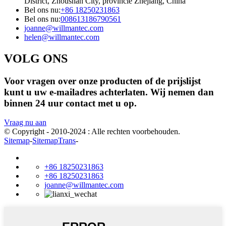
District, Zhoushan City, provincie Zhejiang, China
Bel ons nu:
+86 18250231863
Bel ons nu:
008613186790561
joanne@willmantec.com
helen@willmantec.com
VOLG ONS
Voor vragen over onze producten of de prijslijst
kunt u uw e-mailadres achterlaten. Wij nemen dan
binnen 24 uur contact met u op.
Vraag nu aan
© Copyright - 2010-2024 : Alle rechten voorbehouden.
Sitemap
-
SitemapTrans
-
+86 18250231863
+86 18250231863
joanne@willmantec.com