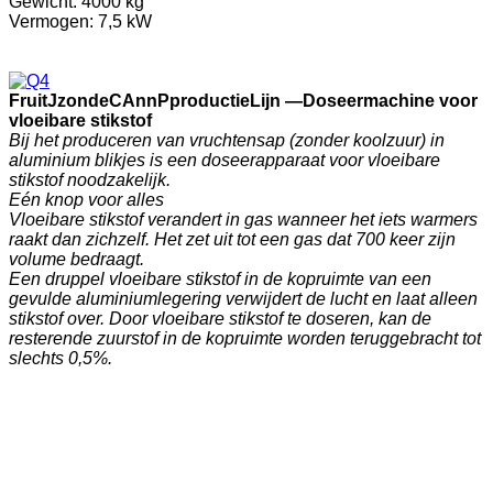
Gewicht: 4000 kg
Vermogen: 7,5 kW
F
ruit
J
zonde
C
Ann
P
productie
Lijn —
Doseermachine voor
vloeibare stikstof
Bij het produceren van vruchtensap (zonder koolzuur) in
aluminium blikjes is een doseerapparaat voor vloeibare
stikstof noodzakelijk.
Eén knop voor alles
Vloeibare stikstof verandert in gas wanneer het iets warmers
raakt dan zichzelf. Het zet uit tot een gas dat 700 keer zijn
volume bedraagt.
Een druppel vloeibare stikstof in de kopruimte van een
gevulde aluminiumlegering verwijdert de lucht en laat alleen
stikstof over. Door vloeibare stikstof te doseren, kan de
resterende zuurstof in de kopruimte worden teruggebracht tot
slechts 0,5%.