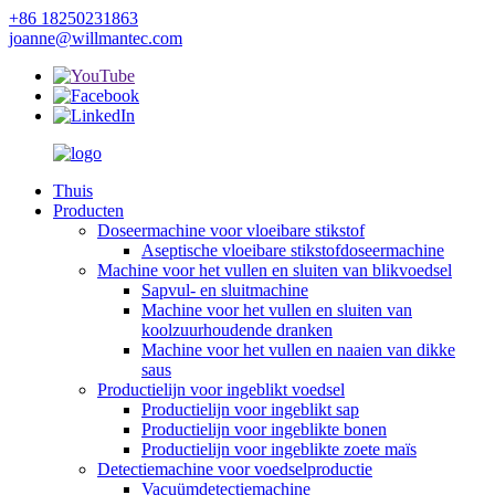
+86 18250231863
joanne@willmantec.com
Thuis
Producten
Doseermachine voor vloeibare stikstof
Aseptische vloeibare stikstofdoseermachine
Machine voor het vullen en sluiten van blikvoedsel
Sapvul- en sluitmachine
Machine voor het vullen en sluiten van
koolzuurhoudende dranken
Machine voor het vullen en naaien van dikke
saus
Productielijn voor ingeblikt voedsel
Productielijn voor ingeblikt sap
Productielijn voor ingeblikte bonen
Productielijn voor ingeblikte zoete maïs
Detectiemachine voor voedselproductie
Vacuümdetectiemachine