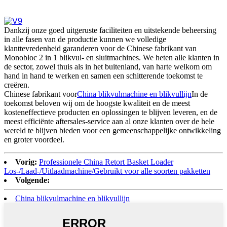
Dankzij onze goed uitgeruste faciliteiten en uitstekende beheersing
in alle fasen van de productie kunnen we volledige
klanttevredenheid garanderen voor de Chinese fabrikant van
Monobloc 2 in 1 blikvul- en sluitmachines. We heten alle klanten in
de sector, zowel thuis als in het buitenland, van harte welkom om
hand in hand te werken en samen een schitterende toekomst te
creëren.
Chinese fabrikant voor
China blikvulmachine en blikvullijn
In de
toekomst beloven wij om de hoogste kwaliteit en de meest
kosteneffectieve producten en oplossingen te blijven leveren, en de
meest efficiënte aftersales-service aan al onze klanten over de hele
wereld te blijven bieden voor een gemeenschappelijke ontwikkeling
en groter voordeel.
Vorig:
Professionele China Retort Basket Loader
Los-/Laad-/Uitlaadmachine/Gebruikt voor alle soorten pakketten
Volgende:
China blikvulmachine en blikvullijn