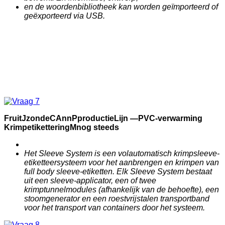
en de woordenbibliotheek kan worden geïmporteerd of
geëxporteerd via USB.
F
ruit
J
zonde
C
Ann
P
productie
Lijn —
PVC-verwarming
Krimpetikettering
M
nog steeds
Het Sleeve System is een volautomatisch krimpsleeve-
etiketteersysteem voor het aanbrengen en krimpen van
full body sleeve-etiketten. Elk Sleeve System bestaat
uit een sleeve-applicator, een of twee
krimptunnelmodules (afhankelijk van de behoefte), een
stoomgenerator en een roestvrijstalen transportband
voor het transport van containers door het systeem.