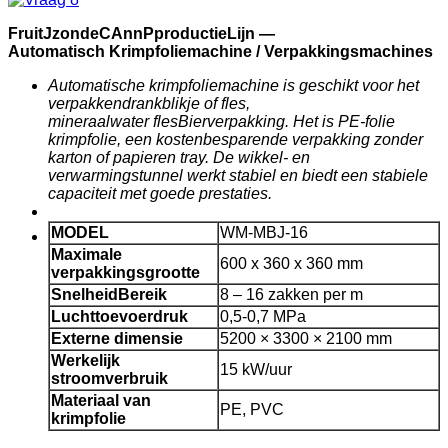
F
ruit
J
zonde
C
Ann
P
productie
Lijn —
Automatisch
Krimpfoliemachine / Verpakkingsmachines
Automatische krimpfoliemachine is geschikt voor het
verpakken
drankblikje of fles,
mineraal
water
fles
Bierverpakking. Het is PE-folie
krimpfolie, een kostenbesparende verpakking zonder
karton of papieren tray. De wikkel- en
verwarmingstunnel werkt stabiel en biedt een stabiele
capaciteit met goede prestaties.
MODEL
WM-MBJ-16
Maximale
600 x 360 x 360 mm
verpakkingsgrootte
Snelheid
Bereik
8 – 16 zakken per m
Luchttoevoerdruk
0,5-0,7 MPa
Externe dimensie
5200 × 3300 × 2100 mm
Werkelijk
15 kW/uur
stroomverbruik
Materiaal van
PE, PVC
krimpfolie