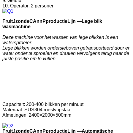
9. Geluid:
10. Operator: 2 personen
F
ruit
J
zonde
C
Ann
P
productie
Lijn —
Lege blik
wasmachine
Deze machine voor het wassen van lege blikken is een
watersproeier.
Lege blikken worden ondersteboven getransporteerd door er
water onder te sproeien en draaien vervolgens terug naar de
juiste positie om te vullen
Capaciteit: 200-400 blikken per minuut
Materiaal: SUS304 roestvrij staal
Afmetingen: 2400×2000×500mm
F
ruit
J
zonde
C
Ann
P
productie
Lijn —
Automatische