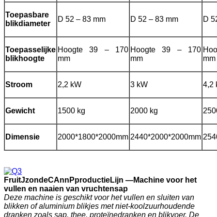
Toepasbare
D 52 – 83 mm
D 52 – 83 mm
D 5
blikdiameter
Toepasselijke
Hoogte 39 – 170
Hoogte 39 – 170
Ho
blikhoogte
mm
mm
mm
Stroom
2,2 kW
3 kW
4,2
Gewicht
1500 kg
2000 kg
250
Dimensie
2000*1800*2000mm
2440*2000*2000mm
254
F
ruit
J
zonde
C
Ann
P
productie
Lijn —
Machine voor het
vullen en naaien van vruchtensap
Deze machine is geschikt voor het vullen en sluiten van
blikken of aluminium blikjes met niet-koolzuurhoudende
dranken zoals sap, thee, proteïnedranken en blikvoer. De