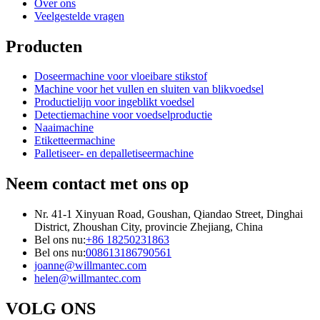
Over ons
Veelgestelde vragen
Producten
Doseermachine voor vloeibare stikstof
Machine voor het vullen en sluiten van blikvoedsel
Productielijn voor ingeblikt voedsel
Detectiemachine voor voedselproductie
Naaimachine
Etiketteermachine
Palletiseer- en depalletiseermachine
Neem contact met ons op
Nr. 41-1 Xinyuan Road, Goushan, Qiandao Street, Dinghai
District, Zhoushan City, provincie Zhejiang, China
Bel ons nu:
+86 18250231863
Bel ons nu:
008613186790561
joanne@willmantec.com
helen@willmantec.com
VOLG ONS