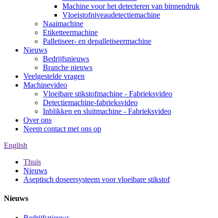
Machine voor het detecteren van binnendruk
Vloeistofniveaudetectiemachine
Naaimachine
Etiketteermachine
Palletiseer- en depalletiseermachine
Nieuws
Bedrijfsnieuws
Branche nieuws
Veelgestelde vragen
Machinevideo
Vloeibare stikstofmachine - Fabrieksvideo
Detectiemachine-fabrieksvideo
Inblikken en sluitmachine - Fabrieksvideo
Over ons
Neem contact met ons op
English
Thuis
Nieuws
Aseptisch doseersysteem voor vloeibare stikstof
Nieuws
Bedrijfsnieuws