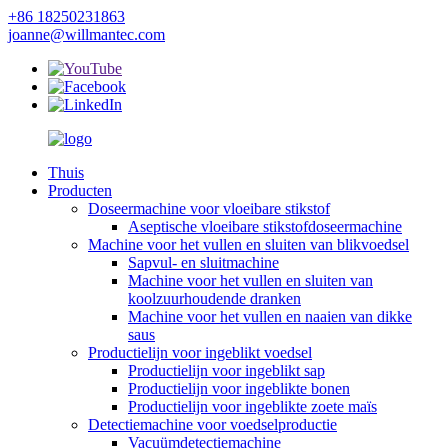
+86 18250231863
joanne@willmantec.com
Thuis
Producten
Doseermachine voor vloeibare stikstof
Aseptische vloeibare stikstofdoseermachine
Machine voor het vullen en sluiten van blikvoedsel
Sapvul- en sluitmachine
Machine voor het vullen en sluiten van
koolzuurhoudende dranken
Machine voor het vullen en naaien van dikke
saus
Productielijn voor ingeblikt voedsel
Productielijn voor ingeblikt sap
Productielijn voor ingeblikte bonen
Productielijn voor ingeblikte zoete maïs
Detectiemachine voor voedselproductie
Vacuümdetectiemachine